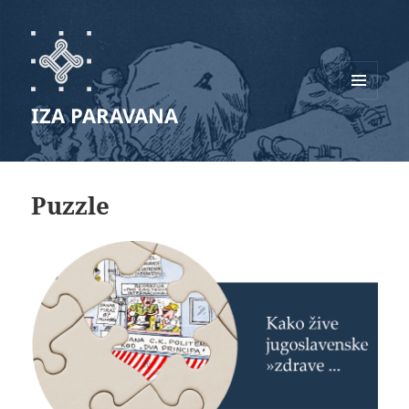
IZBORNIK
IZA PARAVANA
I
WIDGETI
Puzzle