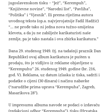
jugoslavenskom tisku − “Jež”, “Kerempuh”,
“Književne novine”, “Narodni list”, “Pavliha”,
“Politika” i “Vjesnik”. Ili prema riječima autora
uvodnog teksta (op.a. najvjerojatnije Fadil Hadžić)
“… ne prođe tako ni jedna nova tužno-smiješna
kleveta, a da ju ne zabilježe karikaturisti naše
zemlje, pa je tako nastala i ova zbirka karikatura.”
Dana 29. studenog 1949. (tj. na tadašnji praznik Dan
Republike) ovaj album karikatura je pušten u
prodaju, što je vidljivo iz reklame objavljene u
“Kerempuhu” 26. studenog 1949. godine (br. 216,
god. V). Reklama, uz datum izlaska iz tiska, sadrži i
podatke o cijeni (30 dinara) i načinu nabavke
(“narudžbe prima uprava “Kerempuha”, Zagreb,
Masarikova 28″).
U impresumu albuma navode se podaci o izdavaču
(redakcioni odbor “Kerempuha”), tisku (Hrvatska