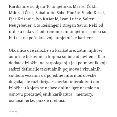
Karikature su djelo 10 umjetnika: Marcel Čukli,
Milorad Ćirić, Sabahudin Sabo Hodžić, Vlado Kristl,
Pjer Križanić, Ivo Kušanić, Ivan Lučev, Valter
Neugebauer, Oto Reisinger i Dragan Savić. Neki od
njih su tada već bili renomirani umjetnici, a neki su
bili tek na početku svoje umjetničke karijere.
Okosnica ove izložbe su karikature, zatim njihovi
autori te tiskovine u kojima su bile objavljene. Kao
dodatak izložbi, na raspolaganju je i pojmovnik koji
sadrži definicije tekstualnih pojmova i vizualnih
simbola vezanih uz pojedine informbiroovske
događaje te razbibriga − završni interaktivni dio
izložbe u kojem se nalaze online igre nastale na
osnovu predstavljenih karikatura − memory,
osmosmjerke, puzzle i rebusi.
* * *