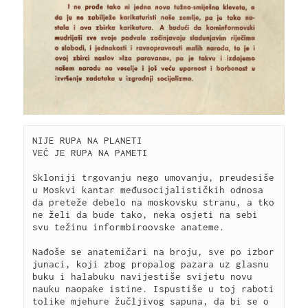
NIJE RUPA NA PLANETI 

VEĆ JE RUPA NA PAMETI

Skloniji trgovanju nego umovanju, preudesiše 
u Moskvi kantar međusocijalističkih odnosa 
da preteže debelo na moskovsku stranu, a tko 
ne želi da bude tako, neka osjeti na sebi 
svu težinu informbiroovske anateme. 

Nađoše se anatemičari na broju, sve po izbor 
junaci, koji zbog propalog pazara uz glasnu 
buku i halabuku navijestiše svijetu novu 
nauku naopake istine. Ispustiše u toj raboti 
tolike mjehure žučljivog sapuna, da bi se o 